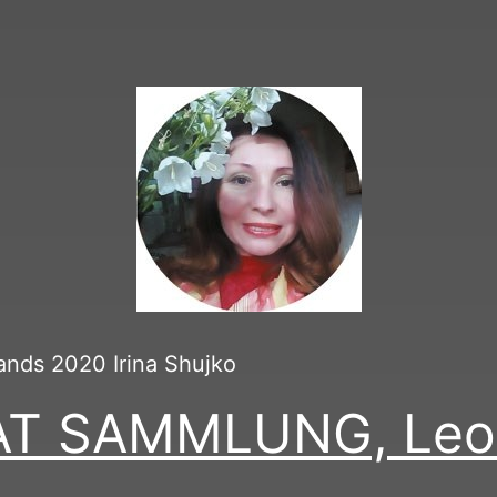
ands 2020 Irina Shujko
T SAMMLUNG, Leon