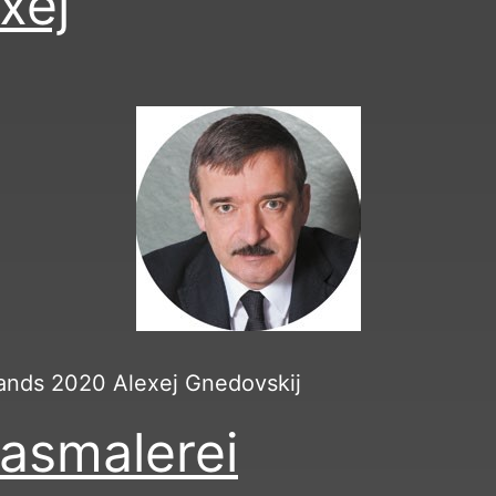
xej
lands 2020 Alexej Gnedovskij
lasmalerei